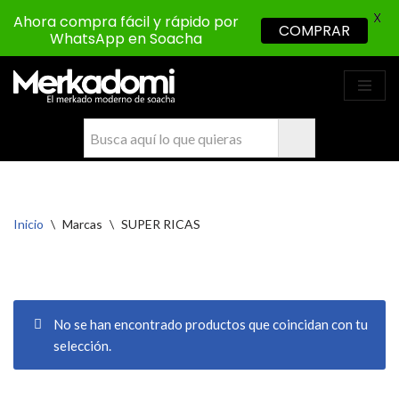
X
Ahora compra fácil y rápido por
COMPRAR
WhatsApp en Soacha
Saltar
al
contenido
Inicio
\
Marcas
\
SUPER RICAS
No se han encontrado productos que coincidan con tu
selección.