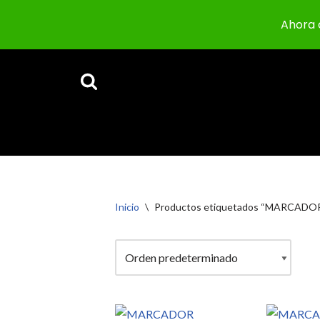
Ahora 
Saltar
al
contenido
Inicio
\
Productos etiquetados “MARCADO