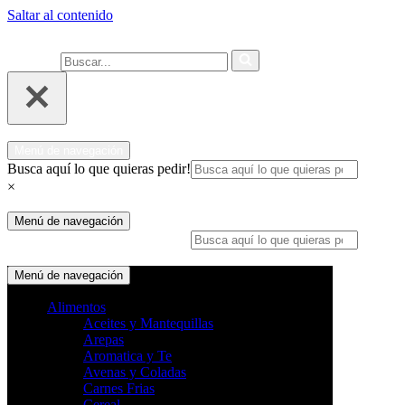
Saltar al contenido
Ahora compra fácil y rápido por
COMPRAR
WhatsApp en Soacha
Buscar...
Menú de navegación
Busca aquí lo que quieras pedir!
×
Menú de navegación
Busca aquí lo que quieras pedir!
×
Menú de navegación
Alimentos
Aceites y Mantequillas
Arepas
Aromatica y Te
Avenas y Coladas
Carnes Frias
Cereal