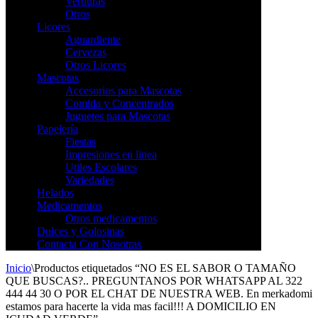
Verduras
Otros
Licores
Aguardiente
Cervezas
Otros Licores
Mascotas
Accesorios para Mascotas
Comida y Concentrados
Juguetes para Mascotas
Papelería
Fiestas
Impresiones en linea
Utiles Escolares
Variedades
Helados
Medicamentos
Otros medicamentos
Dulces y Golosinas
Contacta Con Nosotras
Inicio
\
Productos etiquetados “NO ES EL SABOR O TAMAÑO
QUE BUSCAS?.. PREGUNTANOS POR WHATSAPP AL 322
444 44 30 O POR EL CHAT DE NUESTRA WEB. En merkadomi
estamos para hacerte la vida mas facil!!! A DOMICILIO EN