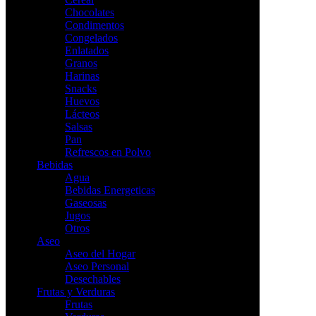
Chocolates
Condimentos
Congelados
Enlatados
Granos
Harinas
Snacks
Huevos
Lácteos
Salsas
Pan
Refrescos en Polvo
Bebidas
Agua
Bebidas Energeticas
Gaseosas
Jugos
Otros
Aseo
Aseo del Hogar
Aseo Personal
Desechables
Frutas y Verduras
Frutas