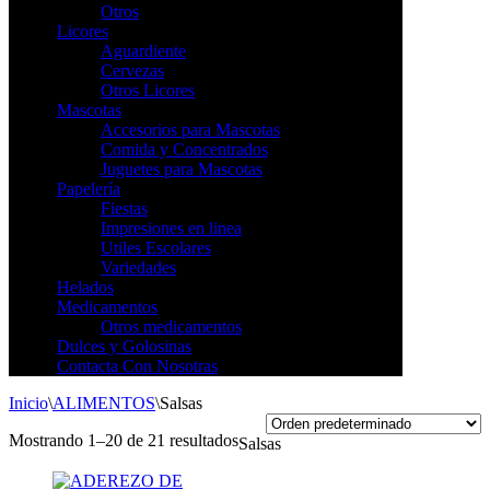
Otros
Licores
Aguardiente
Cervezas
Otros Licores
Mascotas
Accesorios para Mascotas
Comida y Concentrados
Juguetes para Mascotas
Papelería
Fiestas
Impresiones en linea
Utiles Escolares
Variedades
Helados
Medicamentos
Otros medicamentos
Dulces y Golosinas
Contacta Con Nosotras
Inicio
\
ALIMENTOS
\
Salsas
Mostrando 1–20 de 21 resultados
Salsas