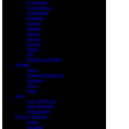
Chocolates
Condimentos
Congelados
Enlatados
Granos
Harinas
Snacks
Huevos
Lácteos
Salsas
Pan
Refrescos en Polvo
Bebidas
Agua
Bebidas Energeticas
Gaseosas
Jugos
Otros
Aseo
Aseo del Hogar
Aseo Personal
Desechables
Frutas y Verduras
Frutas
Verduras