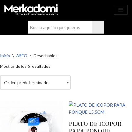
Ahora compra fácil y rápido por
COMPRAR
WhatsApp en Soacha
Saltar
al
contenido
Inicio
\
ASEO
\
Desechables
Mostrando los 6 resultados
PLATO DE ICOPOR
PARA PONQUE