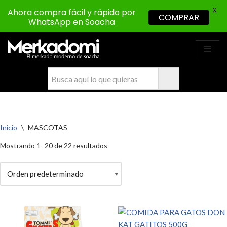
X
Ahora compra fácil y rápido por
COMPRAR
WhatsApp en Soacha
Saltar
al
contenido
Inicio
\
MASCOTAS
Mostrando 1–20 de 22 resultados