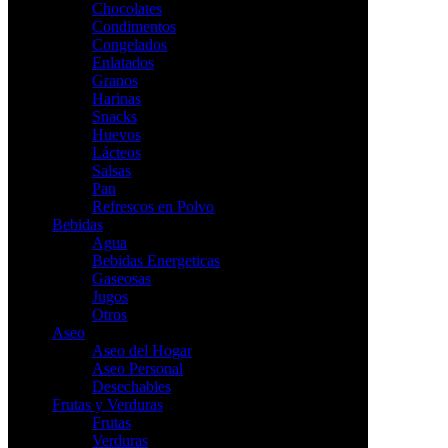
Chocolates
Condimentos
Congelados
Enlatados
Granos
Harinas
Snacks
Huevos
Lácteos
Salsas
Pan
Refrescos en Polvo
Bebidas
Agua
Bebidas Energeticas
Gaseosas
Jugos
Otros
Aseo
Aseo del Hogar
Aseo Personal
Desechables
Frutas y Verduras
Frutas
Verduras