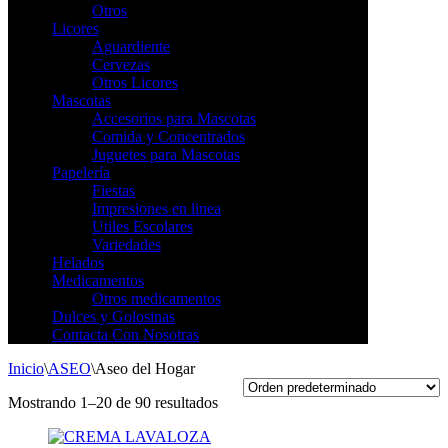
Otros
Licores
Aguardiente
Cervezas
Otros Licores
Mascotas
Accesorios para Mascotas
Comida y Concentrados
Juguetes para Mascotas
Papelería
Fiestas
Impresiones en linea
Utiles Escolares
Variedades
Helados
Medicamentos
Otros medicamentos
Dulces y Golosinas
Contacta Con Nosotras
Inicio
\
ASEO
\
Aseo del Hogar
Mostrando 1–20 de 90 resultados