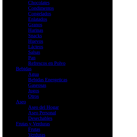
Chocolates
Condimentos
Congelados
Enlatados
Granos
Harinas
Snacks
Huevos
Lácteos
Salsas
Pan
Refrescos en Polvo
Bebidas
Agua
Bebidas Energeticas
Gaseosas
Jugos
Otros
Aseo
Aseo del Hogar
Aseo Personal
Desechables
Frutas y Verduras
Frutas
Verduras