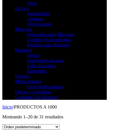
Otros
Licores
Aguardiente
Cervezas
Otros Licores
Mascotas
Accesorios para Mascotas
Comida y Concentrados
Juguetes para Mascotas
Papelería
Fiestas
Impresiones en linea
Utiles Escolares
Variedades
Helados
Medicamentos
Otros medicamentos
Dulces y Golosinas
Contacta Con Nosotras
Inicio
\
PRODUCTOS A 1000
Mostrando 1–20 de 31 resultados