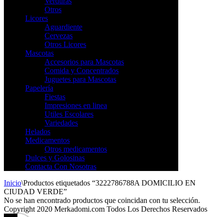
Verduras
Otros
Licores
Aguardiente
Cervezas
Otros Licores
Mascotas
Accesorios para Mascotas
Comida y Concentrados
Juguetes para Mascotas
Papelería
Fiestas
Impresiones en linea
Utiles Escolares
Variedades
Helados
Medicamentos
Otros medicamentos
Dulces y Golosinas
Contacta Con Nosotras
Inicio
\
Productos etiquetados “3222786788A DOMICILIO EN
CIUDAD VERDE”
No se han encontrado productos que coincidan con tu selección.
Copyright 2020 Merkadomi.com Todos Los Derechos Reservados