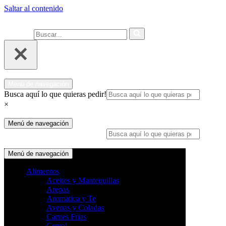
Saltar al contenido
Ahora compra fácil y rápido por
COMPRAR
WhatsApp en Soacha
Buscar...
Menú de navegación
Busca aquí lo que quieras pedir!
×
Menú de navegación
Busca aquí lo que quieras pedir!
×
Menú de navegación
Alimentos
Aceites y Mantequillas
Arepas
Aromatica y Te
Avenas y Coladas
Carnes Frias
Cereal