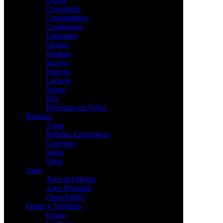
Chocolates
Condimentos
Congelados
Enlatados
Granos
Harinas
Snacks
Huevos
Lácteos
Salsas
Pan
Refrescos en Polvo
Bebidas
Agua
Bebidas Energeticas
Gaseosas
Jugos
Otros
Aseo
Aseo del Hogar
Aseo Personal
Desechables
Frutas y Verduras
Frutas