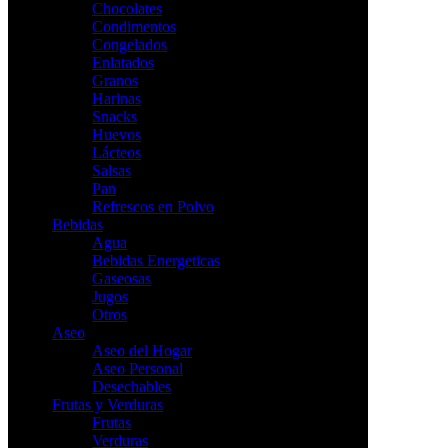
Chocolates
Condimentos
Congelados
Enlatados
Granos
Harinas
Snacks
Huevos
Lácteos
Salsas
Pan
Refrescos en Polvo
Bebidas
Agua
Bebidas Energeticas
Gaseosas
Jugos
Otros
Aseo
Aseo del Hogar
Aseo Personal
Desechables
Frutas y Verduras
Frutas
Verduras