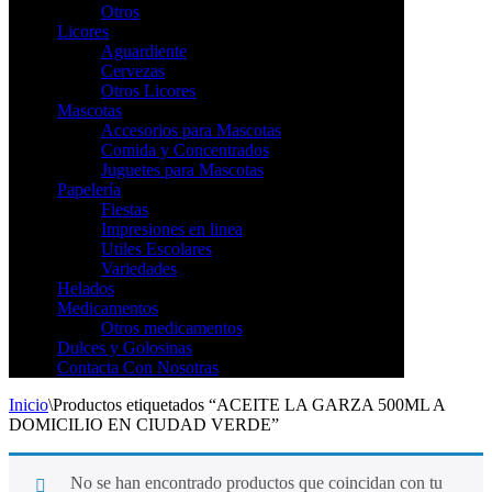
Otros
Licores
Aguardiente
Cervezas
Otros Licores
Mascotas
Accesorios para Mascotas
Comida y Concentrados
Juguetes para Mascotas
Papelería
Fiestas
Impresiones en linea
Utiles Escolares
Variedades
Helados
Medicamentos
Otros medicamentos
Dulces y Golosinas
Contacta Con Nosotras
Inicio
\
Productos etiquetados “ACEITE LA GARZA 500ML A
DOMICILIO EN CIUDAD VERDE”
No se han encontrado productos que coincidan con tu