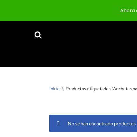
Ahora 
Saltar
al
contenido
Inicio
\
Productos etiquetados “Anchetas na
No se han encontrado productos q