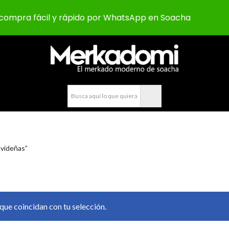
compra fácil y rápido por WhatsApp en Soacha
videñas”
ue coincidan con tu selección.