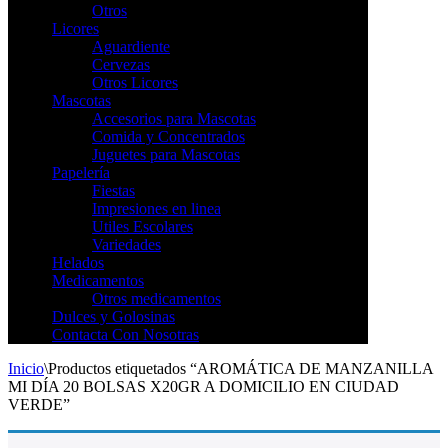
Otros
Licores
Aguardiente
Cervezas
Otros Licores
Mascotas
Accesorios para Mascotas
Comida y Concentrados
Juguetes para Mascotas
Papelería
Fiestas
Impresiones en linea
Utiles Escolares
Variedades
Helados
Medicamentos
Otros medicamentos
Dulces y Golosinas
Contacta Con Nosotras
Inicio
\
Productos etiquetados “AROMÁTICA DE MANZANILLA
MI DÍA 20 BOLSAS X20GR A DOMICILIO EN CIUDAD
VERDE”