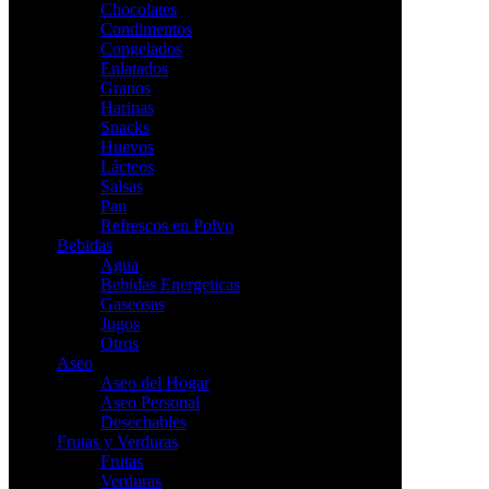
Chocolates
Condimentos
Congelados
Enlatados
Granos
Harinas
Snacks
Huevos
Lácteos
Salsas
Pan
Refrescos en Polvo
Bebidas
Agua
Bebidas Energeticas
Gaseosas
Jugos
Otros
Aseo
Aseo del Hogar
Aseo Personal
Desechables
Frutas y Verduras
Frutas
Verduras