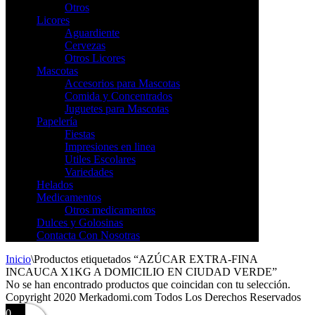
Otros
Licores
Aguardiente
Cervezas
Otros Licores
Mascotas
Accesorios para Mascotas
Comida y Concentrados
Juguetes para Mascotas
Papelería
Fiestas
Impresiones en linea
Utiles Escolares
Variedades
Helados
Medicamentos
Otros medicamentos
Dulces y Golosinas
Contacta Con Nosotras
Inicio
\
Productos etiquetados “AZÚCAR EXTRA-FINA
INCAUCA X1KG A DOMICILIO EN CIUDAD VERDE”
No se han encontrado productos que coincidan con tu selección.
Copyright 2020 Merkadomi.com Todos Los Derechos Reservados
0