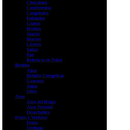
Chocolates
Condimentos
Congelados
Enlatados
Granos
Harinas
Snacks
Huevos
Lácteos
Salsas
Pan
Refrescos en Polvo
Bebidas
Agua
Bebidas Energeticas
Gaseosas
Jugos
Otros
Aseo
Aseo del Hogar
Aseo Personal
Desechables
Frutas y Verduras
Frutas
Verduras