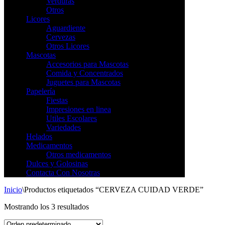
Verduras
Otros
Licores
Aguardiente
Cervezas
Otros Licores
Mascotas
Accesorios para Mascotas
Comida y Concentrados
Juguetes para Mascotas
Papelería
Fiestas
Impresiones en linea
Utiles Escolares
Variedades
Helados
Medicamentos
Otros medicamentos
Dulces y Golosinas
Contacta Con Nosotras
Inicio
\
Productos etiquetados “CERVEZA CUIDAD VERDE”
Mostrando los 3 resultados