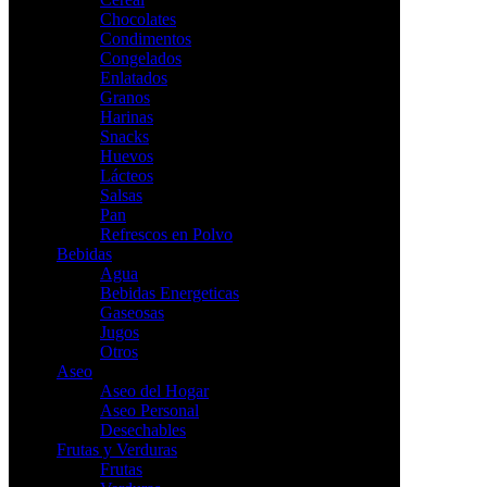
Chocolates
Condimentos
Congelados
Enlatados
Granos
Harinas
Snacks
Huevos
Lácteos
Salsas
Pan
Refrescos en Polvo
Bebidas
Agua
Bebidas Energeticas
Gaseosas
Jugos
Otros
Aseo
Aseo del Hogar
Aseo Personal
Desechables
Frutas y Verduras
Frutas