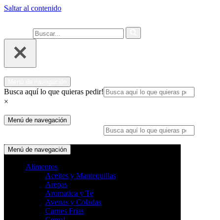
Saltar al contenido
Ahora compra fácil y rápido por
COMPRAR
WhatsApp en Soacha
Buscar...
Menú de navegación
Busca aquí lo que quieras pedir!
×
Menú de navegación
Busca aquí lo que quieras pedir!
×
Menú de navegación
Alimentos
Aceites y Mantequillas
Arepas
Aromatica y Te
Avenas y Coladas
Carnes Frias
Cereal