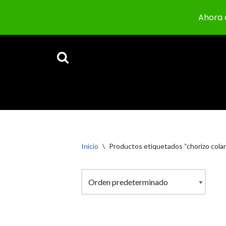
Ahora 
Saltar
al
contenido
Inicio
\
Productos etiquetados “chorizo colan