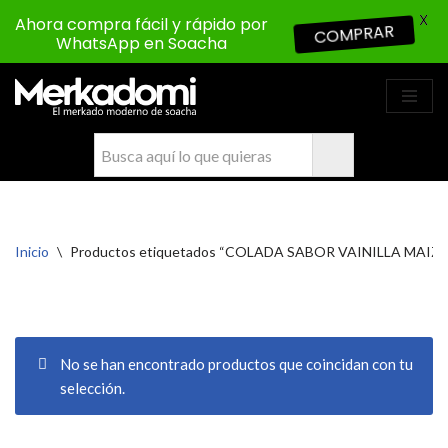
X
Ahora compra fácil y rápido por
COMPRAR
WhatsApp en Soacha
Saltar
al
contenido
Inicio
\
Productos etiquetados “COLADA SABOR VAINILLA MAIZENA 
No se han encontrado productos que coincidan con tu
selección.