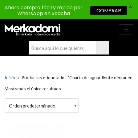
X
Ahora compra fácil y rápido por
COMPRAR
WhatsApp en Soacha
Saltar
al
contenido
Inicio
\
Productos etiquetados “Cuarto de aguardiente néctar en ciu
Mostrando el único resultado