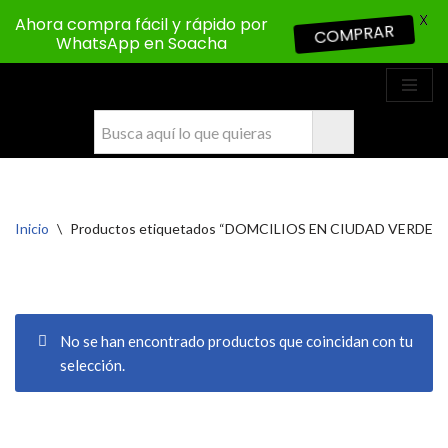
X
Ahora compra fácil y rápido por
COMPRAR
WhatsApp en Soacha
Saltar
al
contenido
Inicio
\
Productos etiquetados “DOMCILIOS EN CIUDAD VERDE”
No se han encontrado productos que coincidan con tu
selección.