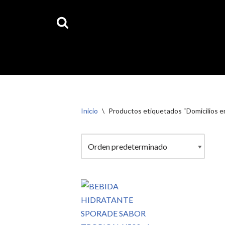
Ahora 
Saltar
al
contenido
Inicio
\
Productos etiquetados “Domicilios e