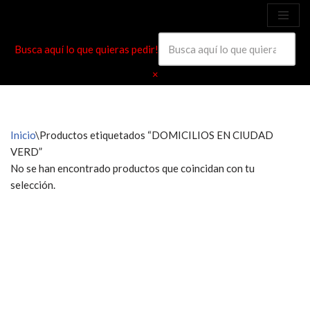
Ahora compra fácil y rápido por
COMPRAR
WhatsApp en Soacha
Saltar
Busca aquí lo que quieras pedir!
al
contenido
×
Inicio
\
Productos etiquetados “DOMICILIOS EN CIUDAD
VERD”
No se han encontrado productos que coincidan con tu
selección.