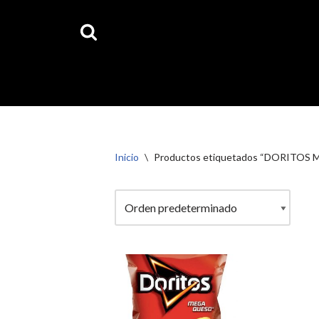
Ahora 
Saltar
al
contenido
Inicio
\
Productos etiquetados “DORITOS