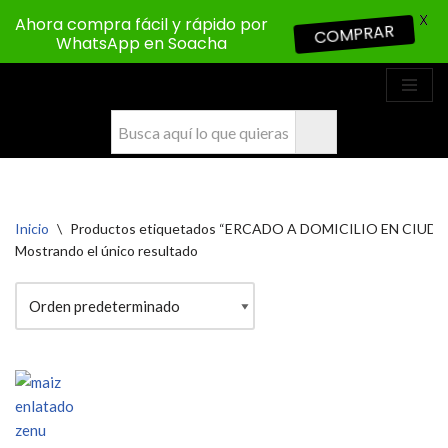
X
Ahora compra fácil y rápido por
COMPRAR
WhatsApp en Soacha
Saltar
al
contenido
Inicio
\
Productos etiquetados “ERCADO A DOMICILIO EN CIUD
Mostrando el único resultado