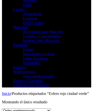
Verduras
Otros
Licores
Aguardiente
Cervezas
Otros Licores
Mascotas
Accesorios para Mascotas
Comida y Concentrados
Juguetes para Mascotas
Papelería
Fiestas
Impresiones en linea
Utiles Escolares
Variedades
Helados
Medicamentos
Otros medicamentos
Dulces y Golosinas
Contacta Con Nosotras
Inicio
\
Productos etiquetados “Esfero rojo ciudad verde”
Mostrando el único resultado