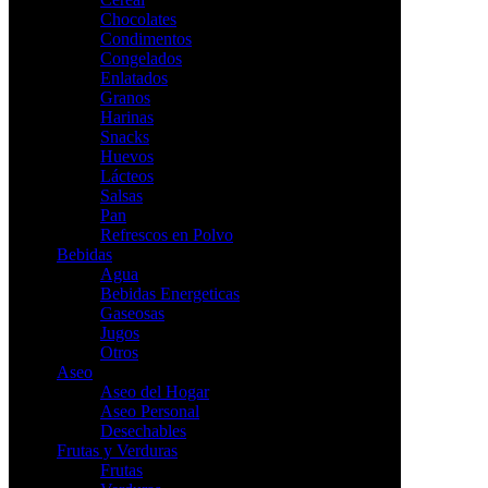
Chocolates
Condimentos
Congelados
Enlatados
Granos
Harinas
Snacks
Huevos
Lácteos
Salsas
Pan
Refrescos en Polvo
Bebidas
Agua
Bebidas Energeticas
Gaseosas
Jugos
Otros
Aseo
Aseo del Hogar
Aseo Personal
Desechables
Frutas y Verduras
Frutas