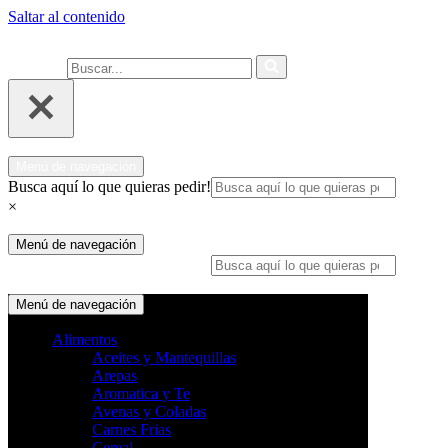
Saltar al contenido
Ahora compra fácil y rápido por
COMPRAR
WhatsApp en Soacha
Buscar...
Menú de navegación
Busca aquí lo que quieras pedir!
×
Menú de navegación
Busca aquí lo que quieras pedir!
×
Menú de navegación
Alimentos
Aceites y Mantequillas
Arepas
Aromatica y Te
Avenas y Coladas
Carnes Frias
Cereal