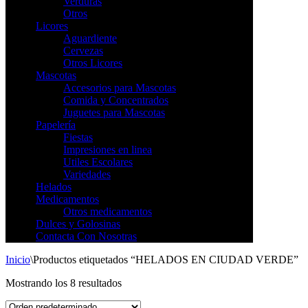
Verduras
Otros
Licores
Aguardiente
Cervezas
Otros Licores
Mascotas
Accesorios para Mascotas
Comida y Concentrados
Juguetes para Mascotas
Papelería
Fiestas
Impresiones en linea
Utiles Escolares
Variedades
Helados
Medicamentos
Otros medicamentos
Dulces y Golosinas
Contacta Con Nosotras
Inicio
\
Productos etiquetados “HELADOS EN CIUDAD VERDE”
Mostrando los 8 resultados