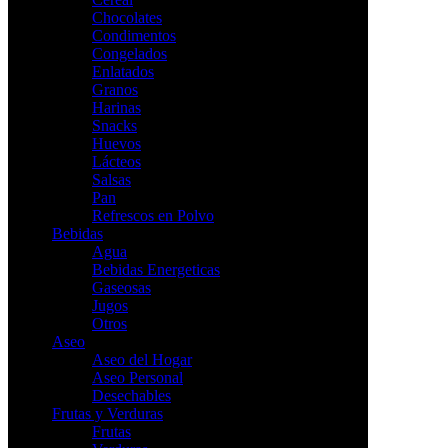
Chocolates
Condimentos
Congelados
Enlatados
Granos
Harinas
Snacks
Huevos
Lácteos
Salsas
Pan
Refrescos en Polvo
Bebidas
Agua
Bebidas Energeticas
Gaseosas
Jugos
Otros
Aseo
Aseo del Hogar
Aseo Personal
Desechables
Frutas y Verduras
Frutas