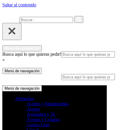
Saltar al contenido
Ahora compra fácil y rápido por
COMPRAR
WhatsApp en Soacha
Buscar...
Menú de navegación
Busca aquí lo que quieras pedir!
×
Menú de navegación
Busca aquí lo que quieras pedir!
×
Menú de navegación
Alimentos
Aceites y Mantequillas
Arepas
Aromatica y Te
Avenas y Coladas
Carnes Frias
Cereal