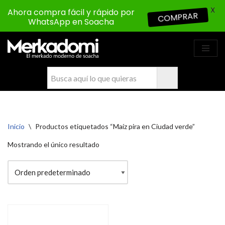
X
Ahora compra fácil y rápido por
COMPRAR
WhatsApp en Soacha
Saltar
al
contenido
Inicio
\
Productos etiquetados “Maíz pira en Ciudad verde”
Mostrando el único resultado