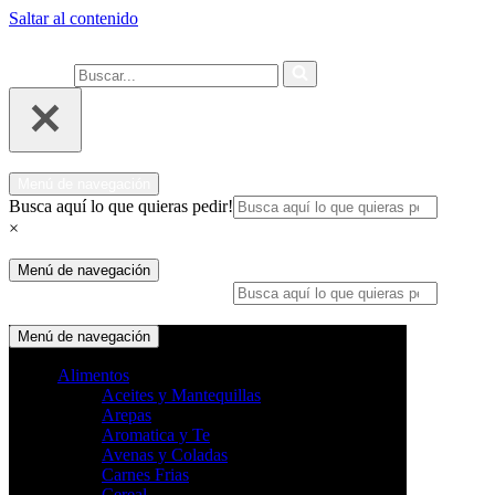
Saltar al contenido
Ahora compra fácil y rápido por
COMPRAR
WhatsApp en Soacha
Buscar...
Menú de navegación
Busca aquí lo que quieras pedir!
×
Menú de navegación
Busca aquí lo que quieras pedir!
×
Menú de navegación
Alimentos
Aceites y Mantequillas
Arepas
Aromatica y Te
Avenas y Coladas
Carnes Frias
Cereal