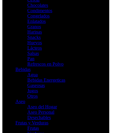
Chocolates
Condimentos
Congelados
Enlatados
Granos
Harinas
Snacks
Huevos
Lácteos
Salsas
Pan
Refrescos en Polvo
Bebidas
Agua
Bebidas Energeticas
Gaseosas
Jugos
Otros
Aseo
Aseo del Hogar
Aseo Personal
Desechables
Frutas y Verduras
Frutas