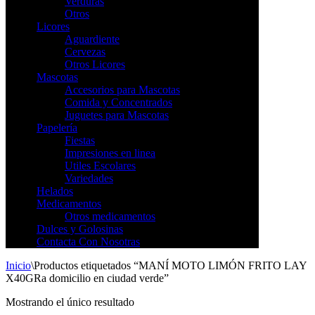
Verduras
Otros
Licores
Aguardiente
Cervezas
Otros Licores
Mascotas
Accesorios para Mascotas
Comida y Concentrados
Juguetes para Mascotas
Papelería
Fiestas
Impresiones en linea
Utiles Escolares
Variedades
Helados
Medicamentos
Otros medicamentos
Dulces y Golosinas
Contacta Con Nosotras
Inicio
\
Productos etiquetados “MANÍ MOTO LIMÓN FRITO LAY
X40GRa domicilio en ciudad verde”
Mostrando el único resultado