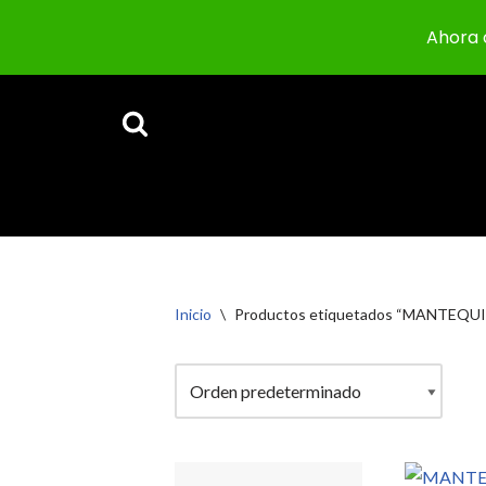
Ahora 
Saltar
al
contenido
Inicio
\
Productos etiquetados “MANTEQU