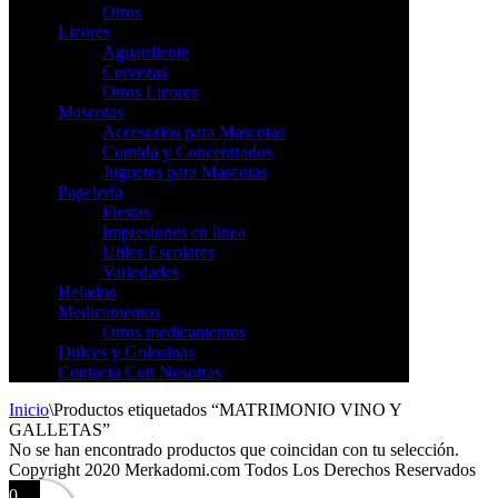
Otros
Licores
Aguardiente
Cervezas
Otros Licores
Mascotas
Accesorios para Mascotas
Comida y Concentrados
Juguetes para Mascotas
Papelería
Fiestas
Impresiones en linea
Utiles Escolares
Variedades
Helados
Medicamentos
Otros medicamentos
Dulces y Golosinas
Contacta Con Nosotras
Inicio
\
Productos etiquetados “MATRIMONIO VINO Y
GALLETAS”
No se han encontrado productos que coincidan con tu selección.
Copyright 2020 Merkadomi.com Todos Los Derechos Reservados
0