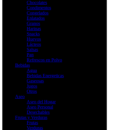
Chocolates
Condimentos
Congelados
Enlatados
Granos
Harinas
Snacks
Huevos
Lácteos
Salsas
Pan
Refrescos en Polvo
Bebidas
Agua
Bebidas Energeticas
Gaseosas
Jugos
Otros
Aseo
Aseo del Hogar
Aseo Personal
Desechables
Frutas y Verduras
Frutas
Verduras