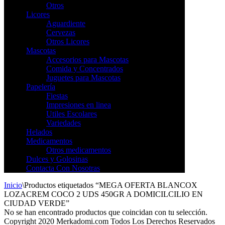
Otros
Licores
Aguardiente
Cervezas
Otros Licores
Mascotas
Accesorios para Mascotas
Comida y Concentrados
Juguetes para Mascotas
Papelería
Fiestas
Impresiones en linea
Utiles Escolares
Variedades
Helados
Medicamentos
Otros medicamentos
Dulces y Golosinas
Contacta Con Nosotras
Inicio
\
Productos etiquetados “MEGA OFERTA BLANCOX
LOZACREM COCO 2 UDS 450GR A DOMICILCILIO EN
CIUDAD VERDE”
No se han encontrado productos que coincidan con tu selección.
Copyright 2020 Merkadomi.com Todos Los Derechos Reservados