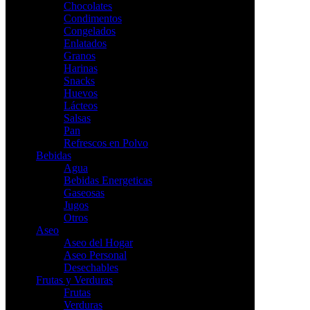
Chocolates
Condimentos
Congelados
Enlatados
Granos
Harinas
Snacks
Huevos
Lácteos
Salsas
Pan
Refrescos en Polvo
Bebidas
Agua
Bebidas Energeticas
Gaseosas
Jugos
Otros
Aseo
Aseo del Hogar
Aseo Personal
Desechables
Frutas y Verduras
Frutas
Verduras