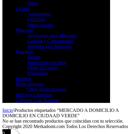
Otros
Licores
Aguardiente
Cervezas
Otros Licores
Mascotas
Accesorios para Mascotas
Comida y Concentrados
Juguetes para Mascotas
Papelería
Fiestas
Impresiones en linea
Utiles Escolares
Variedades
Helados
Medicamentos
Otros medicamentos
Dulces y Golosinas
Contacta Con Nosotras
Inicio
\
Productos etiquetados “MERCADO A DOMICILIO A
DOMICILIO EN CIUDAAD VERDE”
No se han encontrado productos que coincidan con tu selección.
Copyright 2020 Merkadomi.com Todos Los Derechos Reservados
0