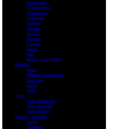
Chocolates
Condimentos
Congelados
Enlatados
Granos
Harinas
Snacks
Huevos
Lácteos
Salsas
Pan
Refrescos en Polvo
Bebidas
Agua
Bebidas Energeticas
Gaseosas
Jugos
Otros
Aseo
Aseo del Hogar
Aseo Personal
Desechables
Frutas y Verduras
Frutas
Verduras