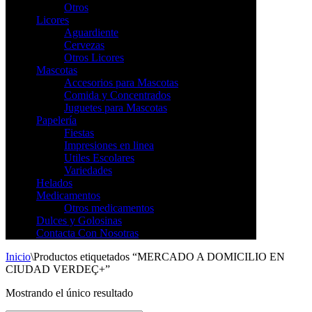
Otros
Licores
Aguardiente
Cervezas
Otros Licores
Mascotas
Accesorios para Mascotas
Comida y Concentrados
Juguetes para Mascotas
Papelería
Fiestas
Impresiones en linea
Utiles Escolares
Variedades
Helados
Medicamentos
Otros medicamentos
Dulces y Golosinas
Contacta Con Nosotras
Inicio
\
Productos etiquetados “MERCADO A DOMICILIO EN
CIUDAD VERDEÇ+”
Mostrando el único resultado