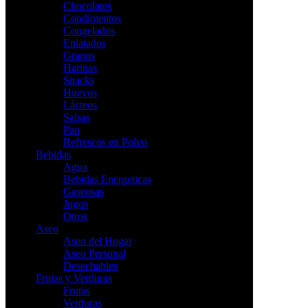
Chocolates
Condimentos
Congelados
Enlatados
Granos
Harinas
Snacks
Huevos
Lácteos
Salsas
Pan
Refrescos en Polvo
Bebidas
Agua
Bebidas Energeticas
Gaseosas
Jugos
Otros
Aseo
Aseo del Hogar
Aseo Personal
Desechables
Frutas y Verduras
Frutas
Verduras