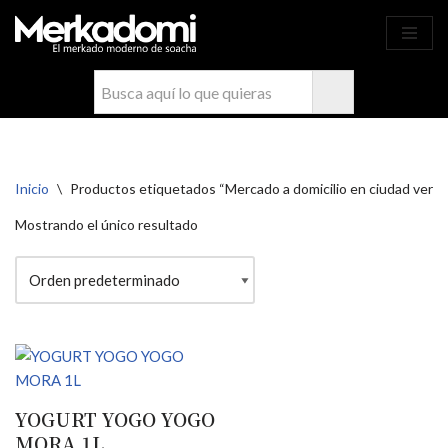
Ahora compra fácil y rápido por
COMPRAR
WhatsApp en Soacha
Saltar
al
contenido
Inicio
\
Productos etiquetados “Mercado a domicilio en ciudad verd
Mostrando el único resultado
YOGURT YOGO YOGO
MORA 1L