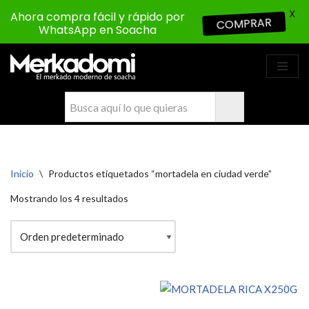
X
Ahora compra fácil y rápido por
COMPRAR
WhatsApp en Soacha
Saltar
al
contenido
Inicio
\
Productos etiquetados “mortadela en ciudad verde”
Mostrando los 4 resultados