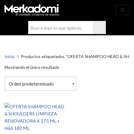
Ahora compra fácil y rápido por
COMPRAR
WhatsApp en Soacha
Saltar
al
contenido
Inicio
\
Productos etiquetados “OFERTA SHAMPOO HEAD & SHP
Mostrando el único resultado