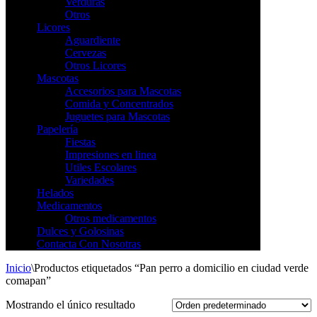
Verduras
Otros
Licores
Aguardiente
Cervezas
Otros Licores
Mascotas
Accesorios para Mascotas
Comida y Concentrados
Juguetes para Mascotas
Papelería
Fiestas
Impresiones en linea
Utiles Escolares
Variedades
Helados
Medicamentos
Otros medicamentos
Dulces y Golosinas
Contacta Con Nosotras
Inicio
\
Productos etiquetados “Pan perro a domicilio en ciudad verde
comapan”
Mostrando el único resultado