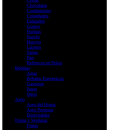
Cereal
Chocolates
Condimentos
Congelados
Enlatados
Granos
Harinas
Snacks
Huevos
Lácteos
Salsas
Pan
Refrescos en Polvo
Bebidas
Agua
Bebidas Energeticas
Gaseosas
Jugos
Otros
Aseo
Aseo del Hogar
Aseo Personal
Desechables
Frutas y Verduras
Frutas