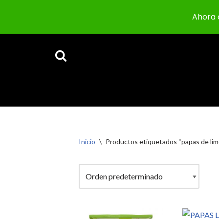
Ahora 
Saltar
al
contenido
Inicio
\
Productos etiquetados “papas de lim