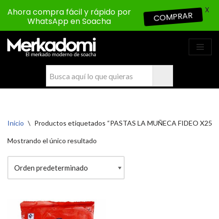
X
Ahora compra fácil y rápido por
COMPRAR
WhatsApp en Soacha
Saltar
al
contenido
Inicio
\
Productos etiquetados “PASTAS LA MUÑECA FIDEO X25
Mostrando el único resultado