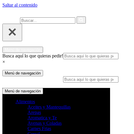
Saltar al contenido
Ahora 
Buscar...
Menú de navegación
Busca aquí lo que quieras pedir!
×
Menú de navegación
Busca aquí lo que quieras pedir!
×
Menú de navegación
Alimentos
Aceites y Mantequillas
Arepas
Aromatica y Te
Avenas y Coladas
Carnes Frias
Cereal