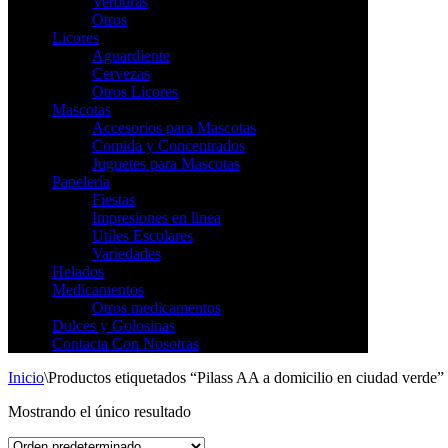
Verduras
Otros
Licores
Aguardiente
Cervezas
Otros Licores
Mascotas
Accesorios para Mascotas
Comida y Concentrados
Juguetes para Mascotas
Papelería
Fiestas
Impresiones en linea
Utiles Escolares
Variedades
Helados
Medicamentos
Otros medicamentos
Dulces y Golosinas
Contacta Con Nosotras
Inicio
\
Productos etiquetados “Pilass AA a domicilio en ciudad verde”
Mostrando el único resultado