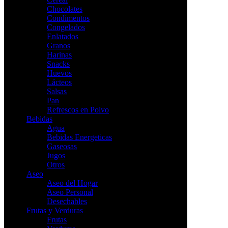
Chocolates
Condimentos
Congelados
Enlatados
Granos
Harinas
Snacks
Huevos
Lácteos
Salsas
Pan
Refrescos en Polvo
Bebidas
Agua
Bebidas Energeticas
Gaseosas
Jugos
Otros
Aseo
Aseo del Hogar
Aseo Personal
Desechables
Frutas y Verduras
Frutas