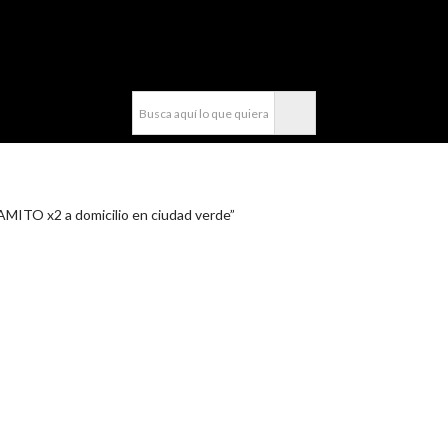
compra fácil y rápido por WhatsApp en Soacha
ITO x2 a domicilio en ciudad verde”