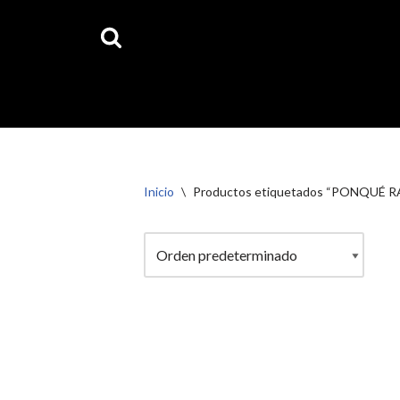
Ahora 
Saltar
al
contenido
Inicio
\
Productos etiquetados “PONQUÉ RAM