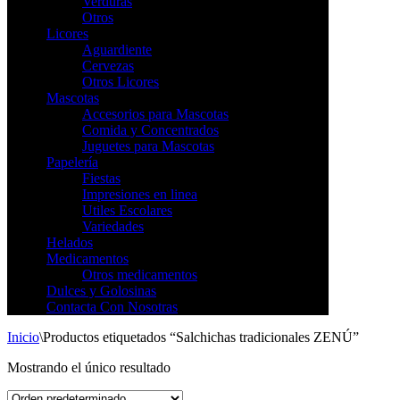
Verduras
Otros
Licores
Aguardiente
Cervezas
Otros Licores
Mascotas
Accesorios para Mascotas
Comida y Concentrados
Juguetes para Mascotas
Papelería
Fiestas
Impresiones en linea
Utiles Escolares
Variedades
Helados
Medicamentos
Otros medicamentos
Dulces y Golosinas
Contacta Con Nosotras
Inicio
\
Productos etiquetados “Salchichas tradicionales ZENÚ”
Mostrando el único resultado