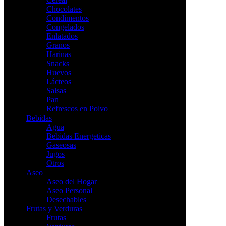
Chocolates
Condimentos
Congelados
Enlatados
Granos
Harinas
Snacks
Huevos
Lácteos
Salsas
Pan
Refrescos en Polvo
Bebidas
Agua
Bebidas Energeticas
Gaseosas
Jugos
Otros
Aseo
Aseo del Hogar
Aseo Personal
Desechables
Frutas y Verduras
Frutas