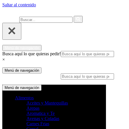
Saltar al contenido
Ahora compra fácil y rápido por
COMPRAR
WhatsApp en Soacha
Buscar...
Menú de navegación
Busca aquí lo que quieras pedir!
×
Menú de navegación
Busca aquí lo que quieras pedir!
×
Menú de navegación
Alimentos
Aceites y Mantequillas
Arepas
Aromatica y Te
Avenas y Coladas
Carnes Frias
Cereal