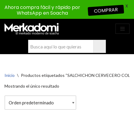
X
Ahora compra fácil y rápido por
COMPRAR
WhatsApp en Soacha
Saltar
al
contenido
Inicio
\
Productos etiquetados “SALCHICHON CERVECERO COLA
Mostrando el único resultado