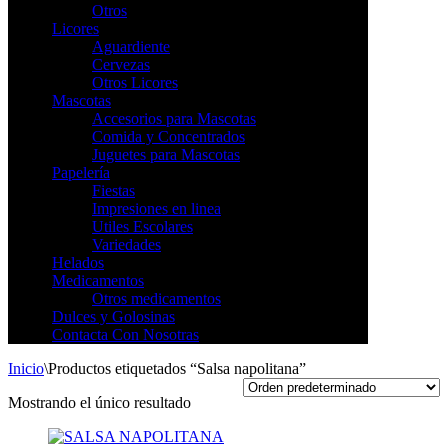
Otros
Licores
Aguardiente
Cervezas
Otros Licores
Mascotas
Accesorios para Mascotas
Comida y Concentrados
Juguetes para Mascotas
Papelería
Fiestas
Impresiones en linea
Utiles Escolares
Variedades
Helados
Medicamentos
Otros medicamentos
Dulces y Golosinas
Contacta Con Nosotras
Inicio
\
Productos etiquetados “Salsa napolitana”
Mostrando el único resultado