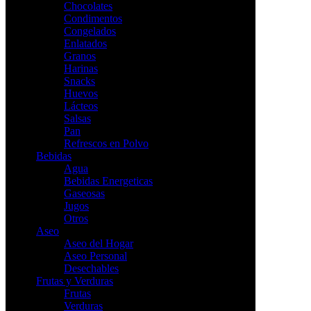
Chocolates
Condimentos
Congelados
Enlatados
Granos
Harinas
Snacks
Huevos
Lácteos
Salsas
Pan
Refrescos en Polvo
Bebidas
Agua
Bebidas Energeticas
Gaseosas
Jugos
Otros
Aseo
Aseo del Hogar
Aseo Personal
Desechables
Frutas y Verduras
Frutas
Verduras