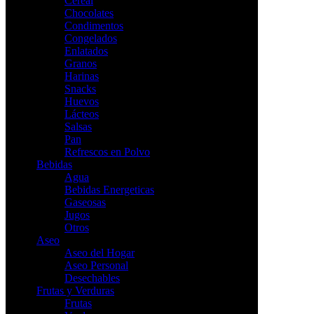
Cereal
Chocolates
Condimentos
Congelados
Enlatados
Granos
Harinas
Snacks
Huevos
Lácteos
Salsas
Pan
Refrescos en Polvo
Bebidas
Agua
Bebidas Energeticas
Gaseosas
Jugos
Otros
Aseo
Aseo del Hogar
Aseo Personal
Desechables
Frutas y Verduras
Frutas