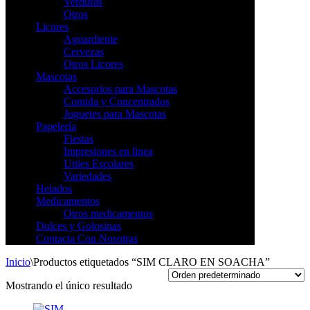
Verduras
Otros
Licores
Aguardiente
Cervezas
Otros Licores
Mascotas
Accesorios para Mascotas
Comida y Concentrados
Juguetes para Mascotas
Papelería
Fiestas
Impresiones en linea
Utiles Escolares
Variedades
Helados
Medicamentos
Otros medicamentos
Dulces y Golosinas
Contacta Con Nosotras
Inicio
\
Productos etiquetados “SIM CLARO EN SOACHA”
Mostrando el único resultado