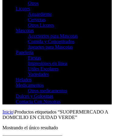
Otros
Licores
Aguardiente
Cervezas
Otros Licores
Mascotas
Accesorios para Mascotas
Comida y Concentrados
Juguetes para Mascotas
Papelería
Fiestas
Impresiones en linea
Utiles Escolares
Variedades
Helados
Medicamentos
Otros medicamentos
Dulces y Golosinas
Contacta Con Nosotras
Inicio
\
Productos etiquetados “SUOPERMERCADO A
DOMICILIO EN CIUDAD VERDE”
Mostrando el único resultado