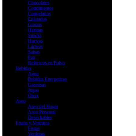
Chocolates
Condimentos
Congelados
Enlatados
Granos
Harinas
Snacks
Huevos
Lácteos
Salsas
Pan
Refrescos en Polvo
Bebidas
Agua
Bebidas Energeticas
Gaseosas
Jugos
Otros
Aseo
Aseo del Hogar
Aseo Personal
Desechables
Frutas y Verduras
Frutas
Verduras