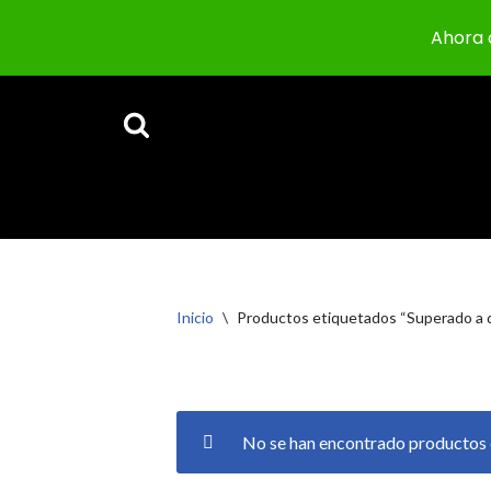
Ahora 
Saltar
al
contenido
Inicio
\
Productos etiquetados “Superado a d
No se han encontrado productos q