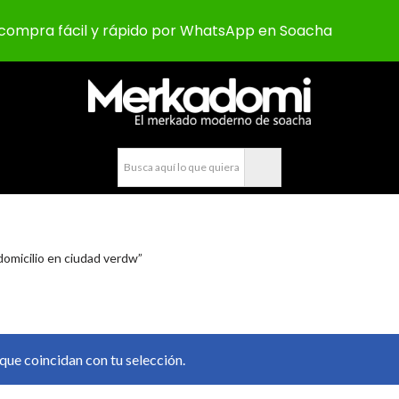
compra fácil y rápido por WhatsApp en Soacha
omicilio en ciudad verdw”
ue coincidan con tu selección.