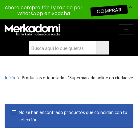
X
Ahora compra fácil y rápido por
COMPRAR
WhatsApp en Soacha
Saltar
al
contenido
Inicio
\
Productos etiquetados “Supermacado online en ciudad verd
No se han encontrado productos que coincidan con tu
selección.