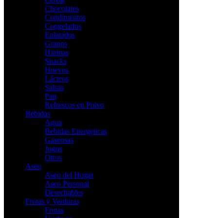
Chocolates
Condimentos
Congelados
Enlatados
Granos
Harinas
Snacks
Huevos
Lácteos
Salsas
Pan
Refrescos en Polvo
Bebidas
Agua
Bebidas Energeticas
Gaseosas
Jugos
Otros
Aseo
Aseo del Hogar
Aseo Personal
Desechables
Frutas y Verduras
Frutas