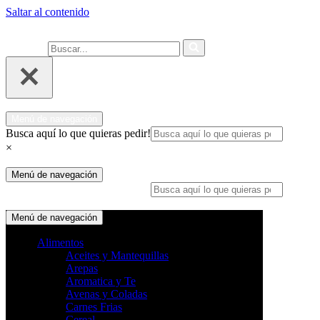
Saltar al contenido
Ahora compra fácil y rápido por
COMPRAR
WhatsApp en Soacha
Buscar...
Menú de navegación
Busca aquí lo que quieras pedir!
×
Menú de navegación
Busca aquí lo que quieras pedir!
×
Menú de navegación
Alimentos
Aceites y Mantequillas
Arepas
Aromatica y Te
Avenas y Coladas
Carnes Frias
Cereal