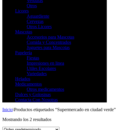
Verduras
Otros
Licores
Aguardiente
Cervezas
Otros Licores
Mascotas
Accesorios para Mascotas
Comida y Concentrados
Juguetes para Mascotas
Papelería
Fiestas
Impresiones en linea
Utiles Escolares
Variedades
Helados
Medicamentos
Otros medicamentos
Dulces y Golosinas
Contacta Con Nosotras
Inicio
\
Productos etiquetados “Supermercado en ciudad verde”
Mostrando los 2 resultados