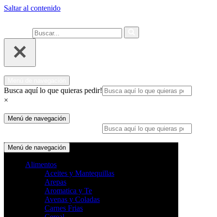
Saltar al contenido
Ahora compra fácil y rápido por
COMPRAR
WhatsApp en Soacha
Buscar...
Menú de navegación
Busca aquí lo que quieras pedir!
×
Menú de navegación
Busca aquí lo que quieras pedir!
×
Menú de navegación
Alimentos
Aceites y Mantequillas
Arepas
Aromatica y Te
Avenas y Coladas
Carnes Frias
Cereal