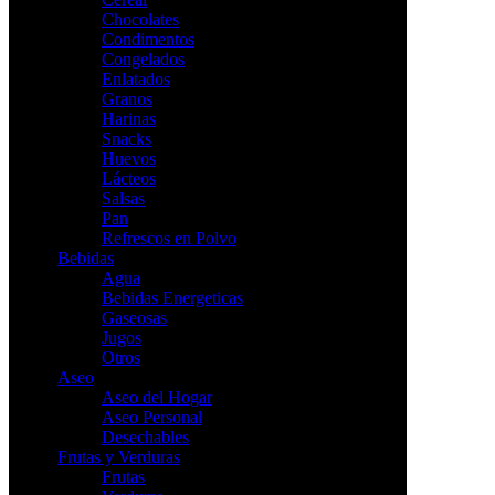
Chocolates
Condimentos
Congelados
Enlatados
Granos
Harinas
Snacks
Huevos
Lácteos
Salsas
Pan
Refrescos en Polvo
Bebidas
Agua
Bebidas Energeticas
Gaseosas
Jugos
Otros
Aseo
Aseo del Hogar
Aseo Personal
Desechables
Frutas y Verduras
Frutas