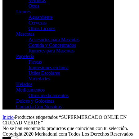
Verduras
Otros
Licores
Aguardiente
Cervezas
Otros Licores
Mascotas
Accesorios para Mascotas
Comida y Concentrados
Juguetes para Mascotas
Papelería
Fiestas
Impresiones en linea
Utiles Escolares
Variedades
Helados
Medicamentos
Otros medicamentos
Dulces y Golosinas
Contacta Con Nosotras
Inicio
\
Productos etiquetados “SUPERMERCADO ONLIE EN
CIUDAD VERDE”
No se han encontrado productos que coincidan con tu selección.
Copyright 2020 Merkadomi.com Todos Los Derechos Reservados