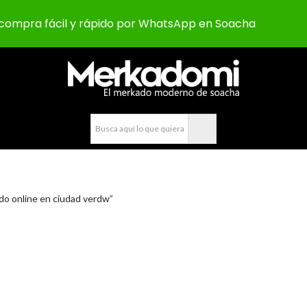
compra fácil y rápido por WhatsApp en Soacha
o online en ciudad verdw”