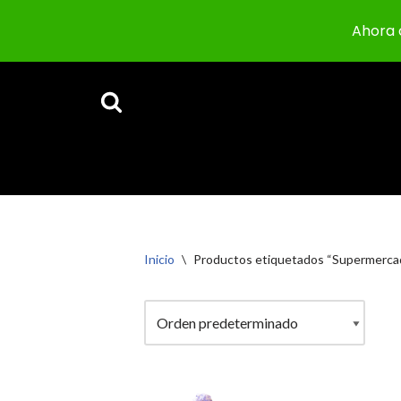
Ahora 
Saltar
al
contenido
Inicio
\
Productos etiquetados “Supermercad