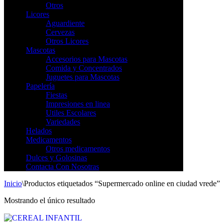
Otros
Licores
Aguardiente
Cervezas
Otros Licores
Mascotas
Accesorios para Mascotas
Comida y Concentrados
Juguetes para Mascotas
Papelería
Fiestas
Impresiones en linea
Utiles Escolares
Variedades
Helados
Medicamentos
Otros medicamentos
Dulces y Golosinas
Contacta Con Nosotras
Inicio
\
Productos etiquetados “Supermercado online en ciudad vrede”
Mostrando el único resultado