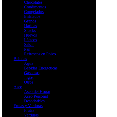
Chocolates
Condimentos
Congelados
Enlatados
Granos
Harinas
Snacks
Huevos
Lácteos
Salsas
Pan
Refrescos en Polvo
Bebidas
Agua
Bebidas Energeticas
Gaseosas
Jugos
Otros
Aseo
Aseo del Hogar
Aseo Personal
Desechables
Frutas y Verduras
Frutas
Verduras